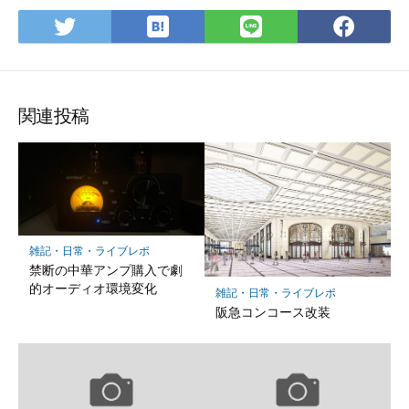
は
Twitter
LINE
Fac
て
で
で
で
な
シ
シ
シ
ブ
ェ
ェ
ェ
ッ
ア
ア
ア
関連投稿
ク
マ
ー
ク
に
保
雑記・日常・ライブレポ
存
禁断の中華アンプ購入で劇
的オーディオ環境変化
雑記・日常・ライブレポ
阪急コンコース改装