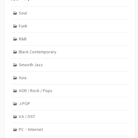
Soul
Funk
R&B
Black Contemporary
Smooth Jazz
Asia
AOR / Rock / Pops
J-POP
V.A / OST
PC・Internet