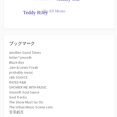
ブックマーク
another Good Times
bitter*smooth
Black Box
Jam & Lewis Freak
probably music
r&b SOUrCE
RATED R&B
SHOWER ME WITH MUSIC
Smooth Soul Sauce
Soul Tracks
The Show Must Go On
The Urban Music Scene.com
音系戯言