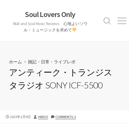
コ
ン
Soul Lovers Only
テ
検
メ
R&B and Soul Music Reviews 心地よいソウ
ン
索
ニ
ル・ミュージックを求めて
ツ
切
ュ
へ
り
ー
替
ス
え
キ
ッ
ホーム
>
雑記・日常・ライブレポ
プ
アンティーク・トランジス
タラジオ SONY ICF-5500
公
投
2023年1月9日
HIROO
COMMENTS: 2
開
稿
日
者